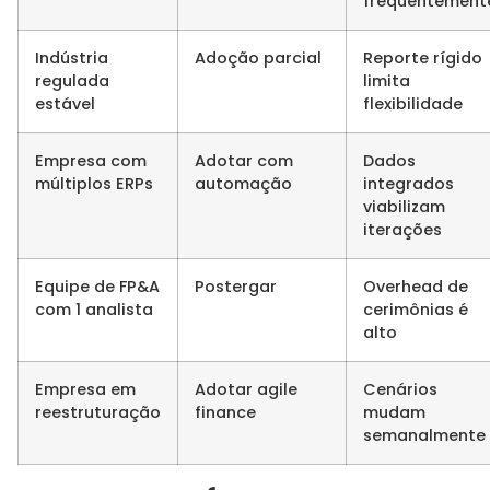
frequentement
Indústria
Adoção parcial
Reporte rígido
regulada
limita
estável
flexibilidade
Empresa com
Adotar com
Dados
múltiplos ERPs
automação
integrados
viabilizam
iterações
Equipe de FP&A
Postergar
Overhead de
com 1 analista
cerimônias é
alto
Empresa em
Adotar agile
Cenários
reestruturação
finance
mudam
semanalmente