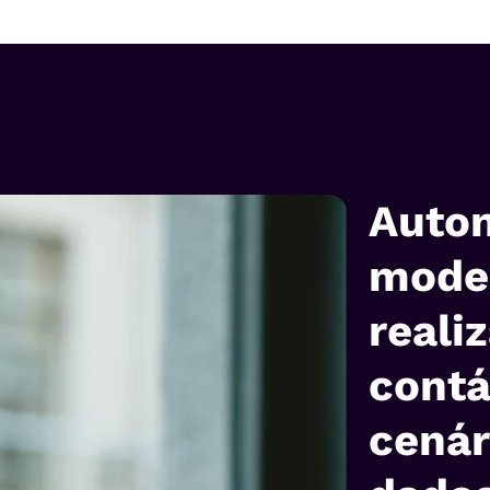
Auto
model
reali
contá
cenár