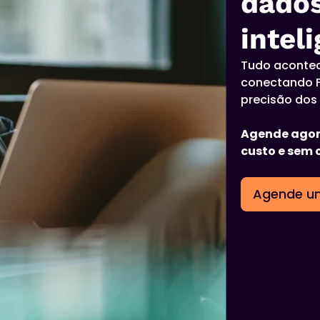
dados
inteli
Tudo acontec
conectando F
precisão dos 
Agende agor
custo e sem
Agende u