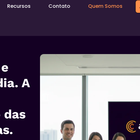
Recursos
Contato
Quem Somos
 e
ia. A
o das
as.