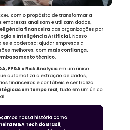
sceu com o propósito de transformar a
 empresas analisam e utilizam dados,
teligência financeira
das organizações por
logia e
Inteligência Artificial
. Nosso
ples e poderoso: ajudar empresas a
sões melhores, com
mais confiança,
 embasamento técnico
.
A, FP&A e Risk Analysis
em um único
ue automatiza a extração de dados,
rios financeiros e contábeis e centraliza
atégicas em tempo real
, tudo em um único
al.
çamos nossa história como
meira M&A Tech do Brasil
,