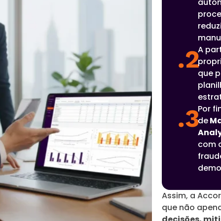
autom
proce
reduz
manua
A par
.2
propr
que p
plani
estra
Por f
.3
de
Ma
Analy
com a
fraud
demon
Assim, a Acco
que não apena
decisões, miti