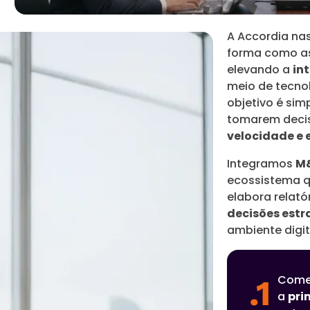
A Accordia na
forma como as
elevando a
in
meio de tecno
objetivo é sim
tomarem deci
velocidade e
Integramos
M&
ecossistema q
elabora relató
decisões estr
ambiente digit
Come
.1
a
pri