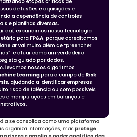
atizando etapas críticas de
ssos de fusões e aquisições e
indo a dependência de controles
is e planilhas diversas.
tir daí, expandimos nossa tecnologia
ietária para
FP&A
, porque acreditamos
lanejar vai muito além de “preencher
lhas”: é atuar como um verdadeiro
tegista guiado por dados.
im, levamos nossos algoritmos
chine Learning
para o campo de
Risk
sis
, ajudando a identificar empresas
lto risco de falência ou com possíveis
es e manipulações em balanços e
strativos.
rdia se consolida como uma plataforma
s organiza informações, mas
protege
ga riscos e amplia o poder analítico das